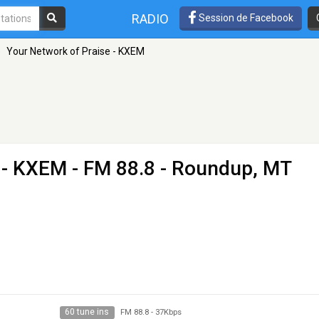
RADIO
Session de Facebook
»
Your Network of Praise - KXEM
 - KXEM
- FM 88.8 - Roundup, MT
60 tune ins
FM 88.8
-
37Kbps