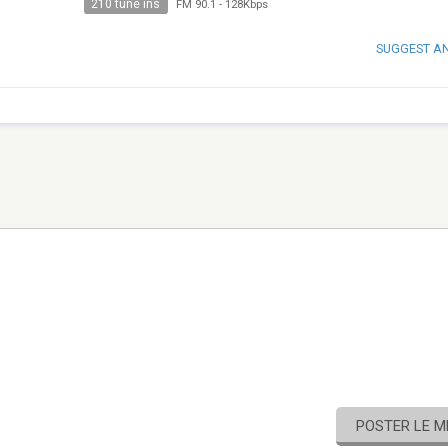
210 tune ins
FM 90.1
-
128Kbps
SUGGEST A
POSTER LE 