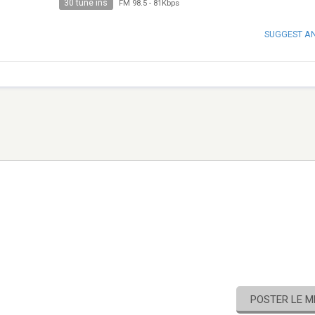
30 tune ins
FM 98.5
-
81Kbps
SUGGEST A
POSTER LE 