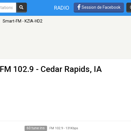
RADIO
Session de Facebook
»
Smart-FM - KZIA-HD2
 FM 102.9 - Cedar Rapids, IA
60 tune ins
FM 102.9
-
131Kbps