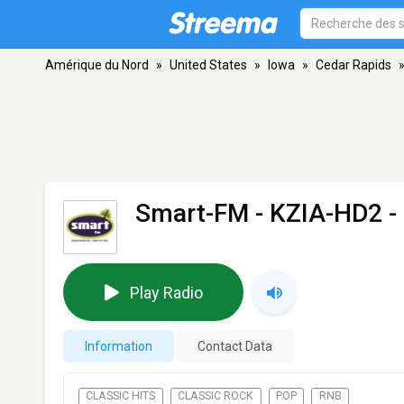
Amérique du Nord
»
United States
»
Iowa
»
Cedar Rapids
Smart-FM - KZIA-HD2
-
Play Radio
Information
Contact Data
CLASSIC HITS
CLASSIC ROCK
POP
RNB