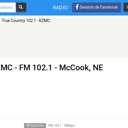
RADIO
Session de Facebook
True Country 102.1 - KZMC
KZMC
- FM 102.1 - McCook, NE
30 tune ins
FM 102.1
-
30Kbps