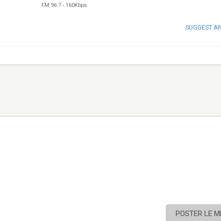
FM 96.7
-
160Kbps
SUGGEST A
POSTER LE 