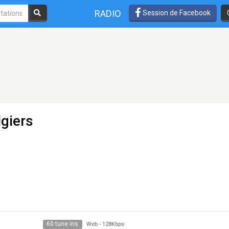
RADIO
Session de Facebook
lgiers
60 tune ins
Web
-
128Kbps