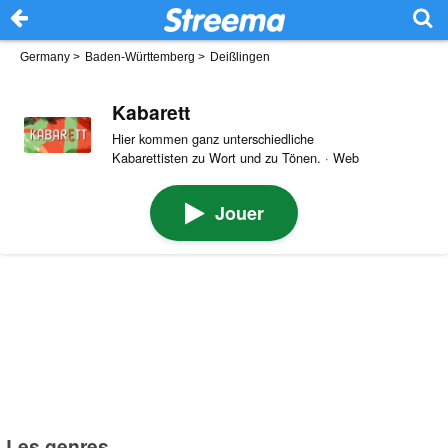
Germany
>
Baden-Württemberg
>
Deißlingen
Kabarett
Hier kommen ganz unterschiedliche
Kabarettisten zu Wort und zu Tönen. · Web
Jouer
Les genres