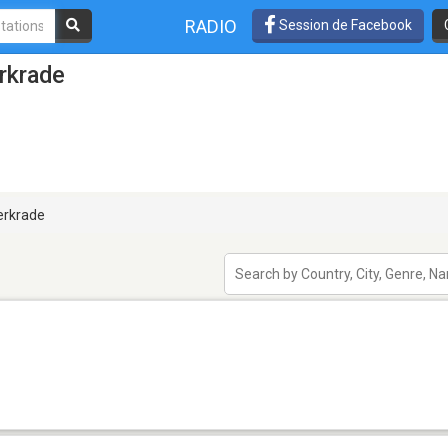
RADIO
Session de Facebook
rkrade
rkrade