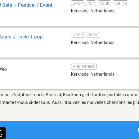
J-POP
POP
ROCK
TOP 40
Sets + Festival / Event
Kerkrade
,
Netherlands
J-POP
ROCK
Asian J-rock/J-pop
Kerkrade
,
Netherlands
ELECTRONIC
Web
Kerkrade
,
Netherlands
hone, iPad, iPod Touch, Android, Blackberry, et d'autres portables qui p
ontactez-nous ci-dessous. Aussi, trouvez les nouvelles chansons les plu