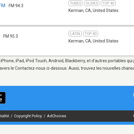
TUBES
OLDIES
TOP 40
-FM
FM 94.3
Kerman, CA
,
United States
LATIN
TOP 40
H
FM 95.3
Kerman, CA
,
United States
iPhone, iPad, iPod Touch, Android, Blackberry, et d'autres portables qui
avers le Contactez-nous ci-dessous. Aussi, trouvez les nouvelles chanson
ialité
/
Copyright Policy
/
AdChoices