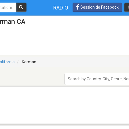
RADIO
Session de Facebook
erman CA
alifornia
Kerman