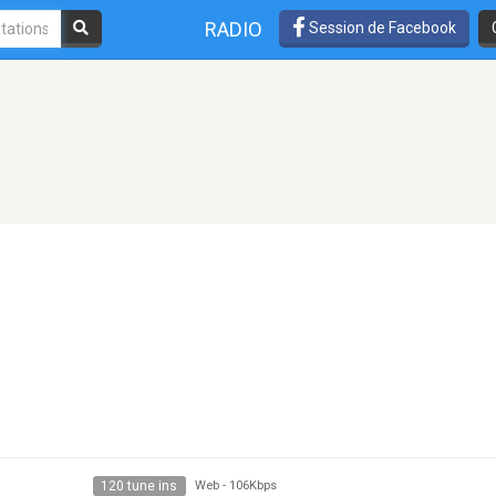
RADIO
Session de Facebook
120 tune ins
Web
-
106Kbps