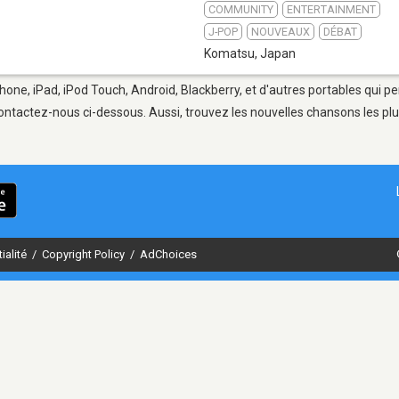
COMMUNITY
ENTERTAINMENT
J-POP
NOUVEAUX
DÉBAT
Komatsu
,
Japan
hone, iPad, iPod Touch, Android, Blackberry, et d'autres portables qui p
ontactez-nous ci-dessous. Aussi, trouvez les nouvelles chansons les plu
ialité
/
Copyright Policy
/
AdChoices