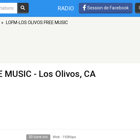
RADIO
Session de Facebook
»
LOFM-LOS OLIVOS FREE MUSIC
E MUSIC
- Los Olivos, CA
30 tune ins
Web
-
192Kbps