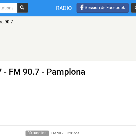
RADIO
Session de Facebook
a 90.7
7
- FM 90.7 - Pamplona
30 tune ins
FM 90.7
-
128Kbps