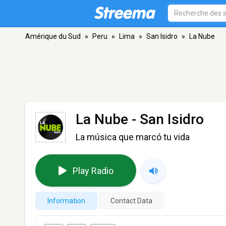
Amérique du Sud
»
Peru
»
Lima
»
San Isidro
»
La Nube
La Nube
- San Isidro
La música que marcó tu vida
Play Radio
Information
Contact Data