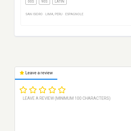
00S
90S
LATIN
SAN ISIDRO
·
LIMA
,
PERU
·
ESPAGNOLE
Leave a review