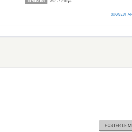
30 tune ins
Web
-
126Kbps
SUGGEST A
POSTER LE 