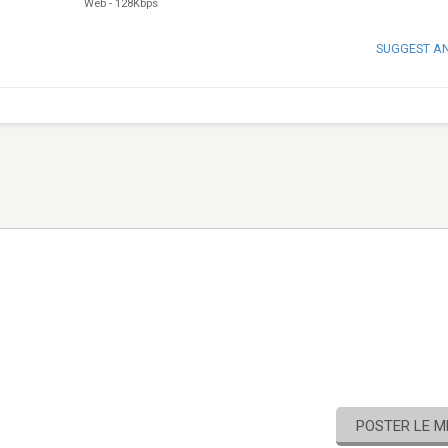
Web
-
128Kbps
SUGGEST A
POSTER LE 