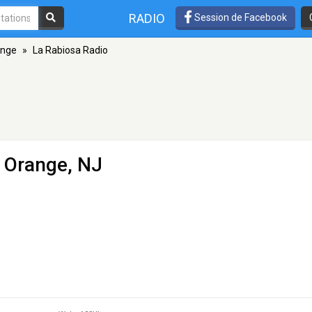
RADIO
Session de Facebook
ange
»
La Rabiosa Radio
t Orange, NJ