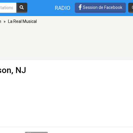
RADIO
Session de Facebook
n
»
La Real Musical
son, NJ