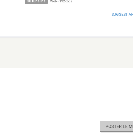
30 tune ins
Web
-
192Kbps
SUGGEST A
POSTER LE 