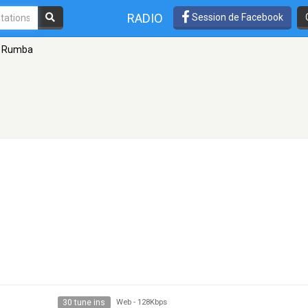
RADIO
Session de Facebook
 Rumba
30 tune ins
Web
-
128Kbps