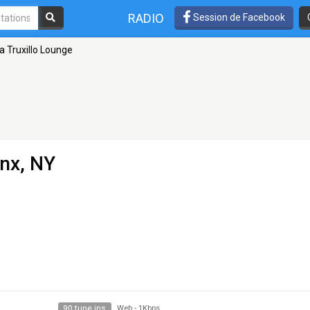
RADIO
Session de Facebook
a Truxillo Lounge
nx, NY
90 tune ins
Web
-
1Kbps