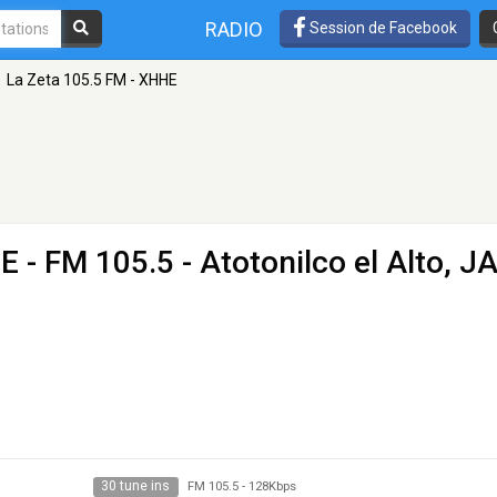
RADIO
Session de Facebook
La Zeta 105.5 FM - XHHE
HE
- FM 105.5 - Atotonilco el Alto, J
30 tune ins
FM 105.5
-
128Kbps