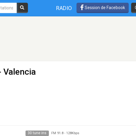
RADIO
Session de Facebook
- Valencia
30 tune ins
FM 91.8
-
128Kbps