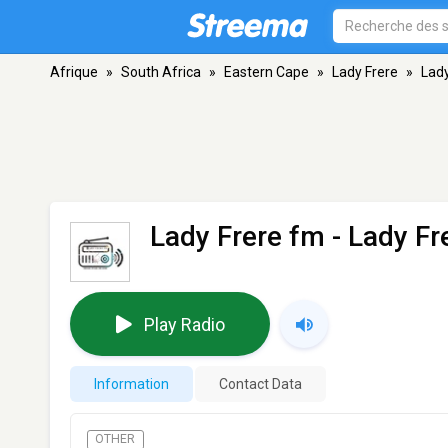
Afrique
»
South Africa
»
Eastern Cape
»
Lady Frere
»
Lad
Lady Frere fm
- Lady Fr
Play Radio
Information
Contact Data
OTHER