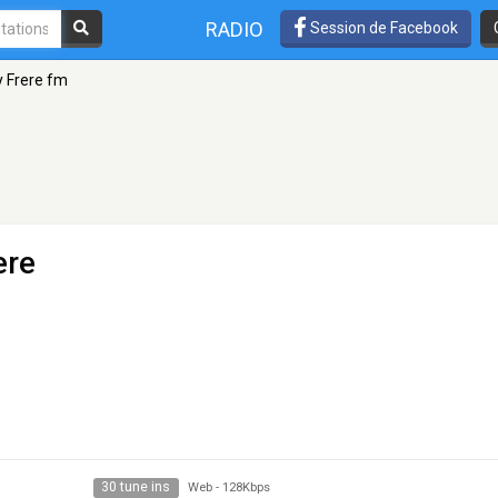
RADIO
Session de Facebook
y Frere fm
ere
30 tune ins
Web
-
128Kbps