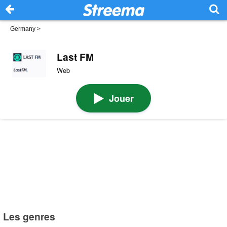
Germany
>
Last FM
Web
Jouer
Les genres