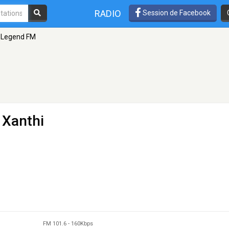
RADIO
Session de Facebook
Legend FM
 Xanthi
FM 101.6
-
160Kbps