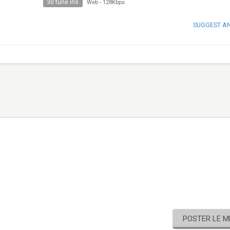
30 tune ins
Web
-
128Kbps
SUGGEST A
POSTER LE 