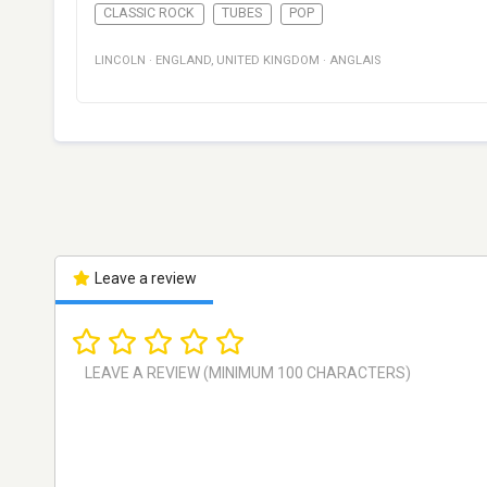
CLASSIC ROCK
TUBES
POP
LINCOLN
·
ENGLAND
,
UNITED KINGDOM
·
ANGLAIS
Leave a review