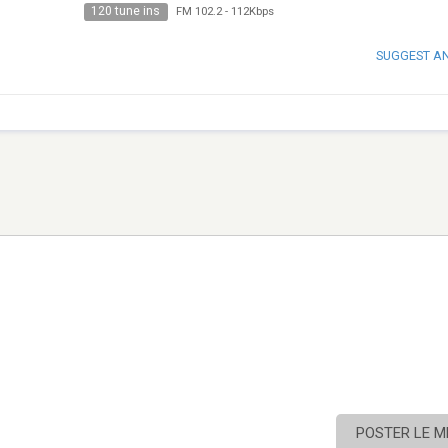
120 tune ins
FM 102.2
-
112Kbps
SUGGEST A
POSTER LE 