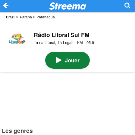
Brazil
>
Paraná
>
Paranaguá
Rádio Litoral Sul FM
Tá na Litoral, Tá Legal! · FM · 95.9
Jouer
Les genres