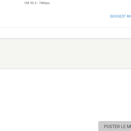
FM 95.3
-
74Kbps
SUGGEST A
POSTER LE 