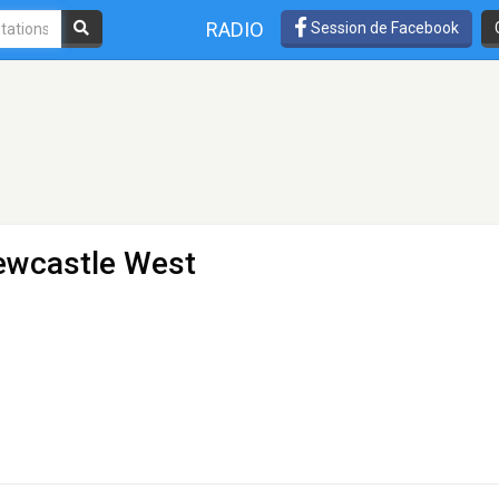
RADIO
Session de Facebook
ewcastle West