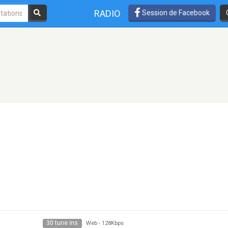
RADIO
Session de Facebook
30 tune ins
Web
-
128Kbps