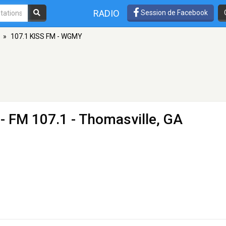
RADIO
Session de Facebook
»
107.1 KISS FM - WGMY
- FM 107.1 - Thomasville, GA