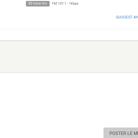
30 tune ins
FM 107.1
-
1Kbps
SUGGEST A
POSTER LE 