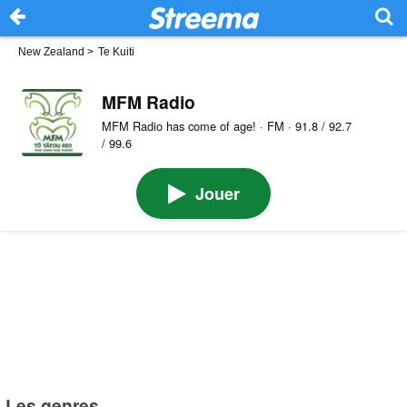
New Zealand
>
Te Kuiti
MFM Radio
MFM Radio has come of age! · FM · 91.8 / 92.7
/ 99.6
Jouer
Les genres