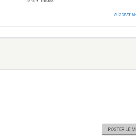
FM 95.9
-
128Kbps
SUGGEST A
POSTER LE 