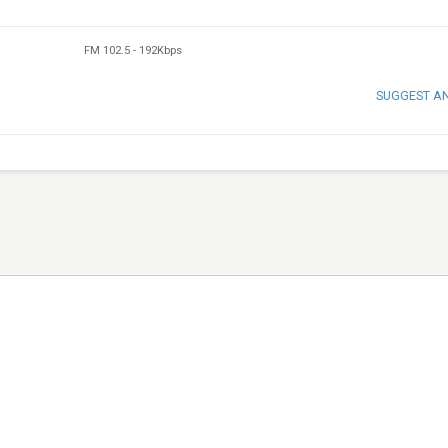
FM 102.5
-
192Kbps
SUGGEST A