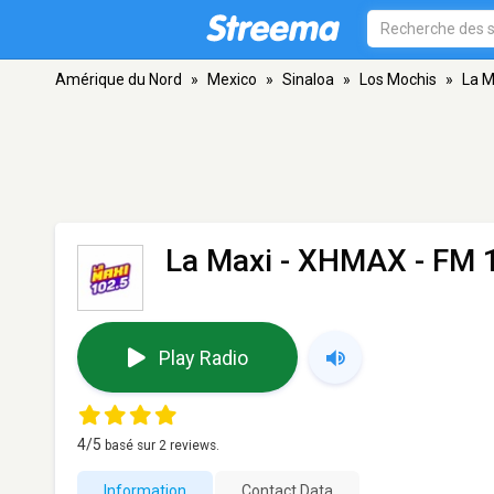
Amérique du Nord
»
Mexico
»
Sinaloa
»
Los Mochis
»
La M
La Maxi - XHMAX
- FM 1
Play Radio
4
/5
basé sur
2
reviews.
Information
Contact Data