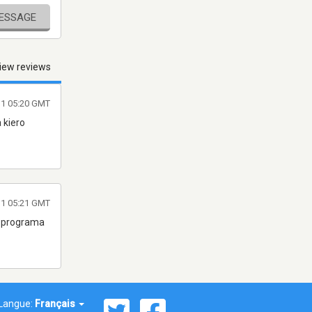
MESSAGE
iew reviews
011 05:20 GMT
 kiero
11 05:21 GMT
su programa
Langue:
Français