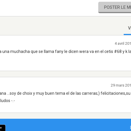
POSTER LE 
V
4 avril 2
a una muchacha que se llama fany le dicen wera va en el cetis #68 y k la
29 mars 20
a ...soy de choix y muy buen tema el de las carreras;) felicitaciones,
ludos -.-