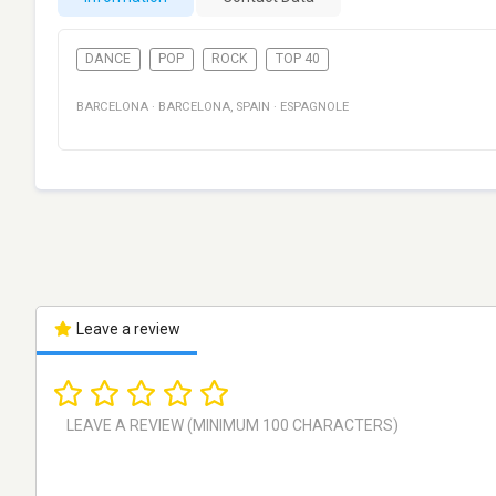
DANCE
POP
ROCK
TOP 40
BARCELONA
·
BARCELONA
,
SPAIN
·
ESPAGNOLE
Leave a review