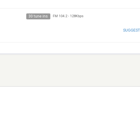
30 tune ins
FM 104.2
-
128Kbps
SUGGEST