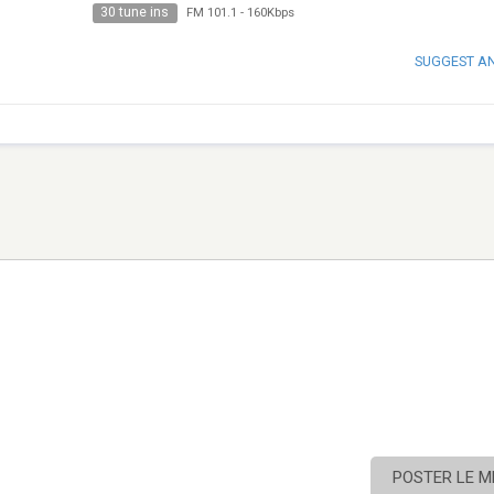
30 tune ins
FM 101.1
-
160Kbps
SUGGEST A
POSTER LE 