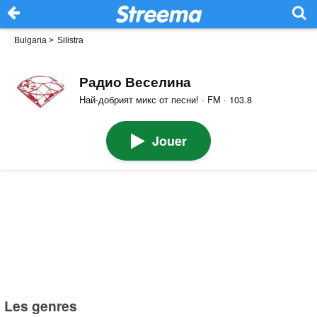
Bulgaria
>
Silistra
Радио Веселина
Най-добрият микс от песни! · FM · 103.8
Jouer
Les genres