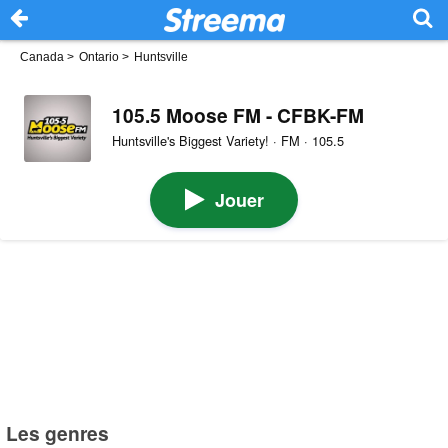
Canada
>
Ontario
>
Huntsville
105.5 Moose FM - CFBK-FM
Huntsville's Biggest Variety! · FM · 105.5
Jouer
Les genres