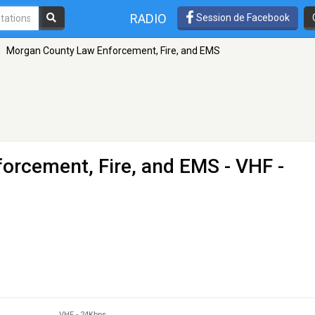
RADIO
Session de Facebook
»
Morgan County Law Enforcement, Fire, and EMS
orcement, Fire, and EMS
- VHF -
VHF
-
24Kbps