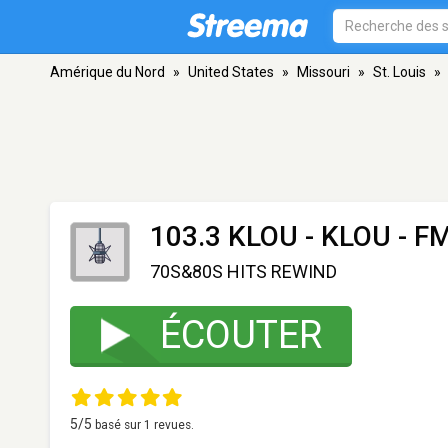
Amérique du Nord
»
United States
»
Missouri
»
St. Louis
»
103.3 KLOU - KLOU
- FM
70S&80S HITS REWIND
ÉCOUTER
5
/5
basé sur
1
revues.