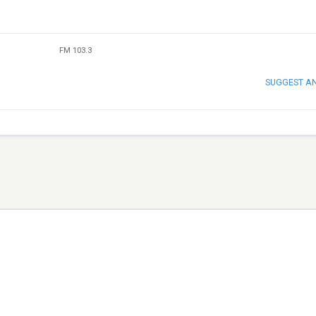
FM 103.3
SUGGEST A