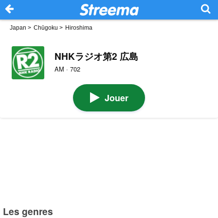
Japan
>
Chūgoku
>
Hiroshima
NHKラジオ第2 広島
AM · 702
Jouer
Les genres