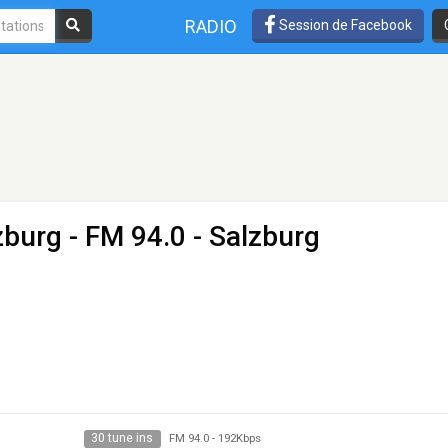
RADIO
Session de Facebook
zburg
- FM 94.0 - Salzburg
30 tune ins
FM 94.0
-
192Kbps