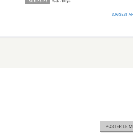
150 tune ins
Web
-
1Kbps
SUGGEST A
POSTER LE 