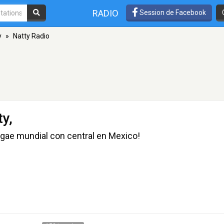
RADIO
Session de Facebook
y
»
Natty Radio
y,
gae mundial con central en Mexico!