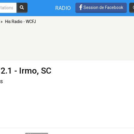
RADIO
Session de Facebook
»
His Radio - WCFJ
2.1 - Irmo, SC
ws