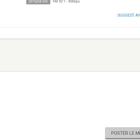
30 tune ins
FM 92.1
-
95Kbps
SUGGEST A
POSTER LE 