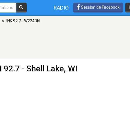
RADIO
Session de Facebook
»
INK 92.7 - W224DN
 92.7 - Shell Lake, WI