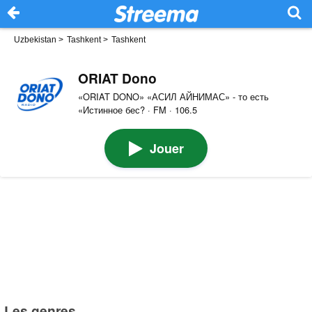
Uzbekistan
>
Tashkent
>
Tashkent
ORIAT Dono
«ORIAT DONO» «АСИЛ АЙНИМАС» - то есть
«Истинное бес? · FM · 106.5
Jouer
Les genres