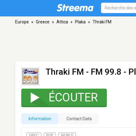
Europe
»
Greece
»
Attica
»
Plaka
»
Thraki FM
Thraki FM
- FM 99.8 - P
ÉCOUTER
Information
Contact Data
GREC
POP
WORLD