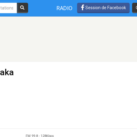
RADIO
Session de Facebook
laka
FM 99.8
-
128Kbps