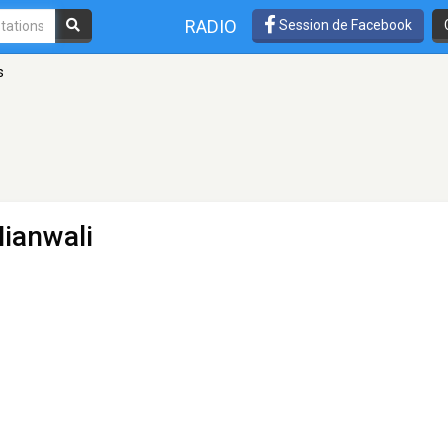
RADIO
Session de Facebook
s
ianwali