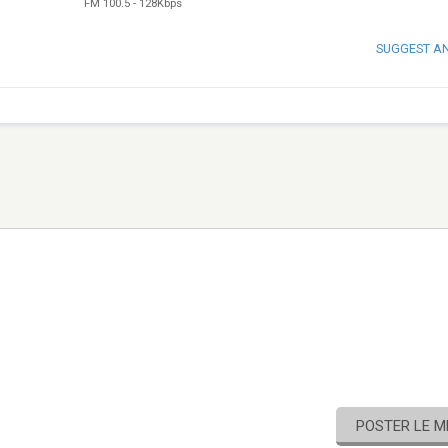
FM 100.5
-
128Kbps
SUGGEST A
POSTER LE 