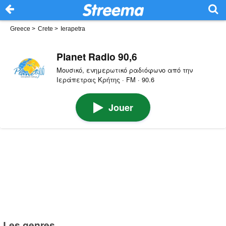
Greece
>
Crete
>
Ierapetra
Planet Radio 90,6
Μουσικό, ενημερωτικό ραδιόφωνο από την
Ιεράπετρας Κρήτης · FM · 90.6
Jouer
Les genres