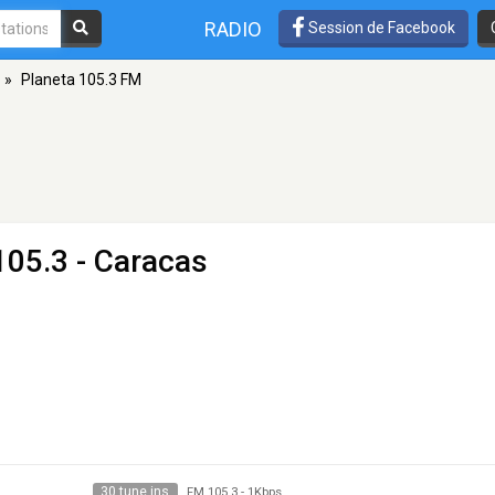
RADIO
Session de Facebook
»
Planeta 105.3 FM
105.3 - Caracas
30 tune ins
FM 105.3
-
1Kbps